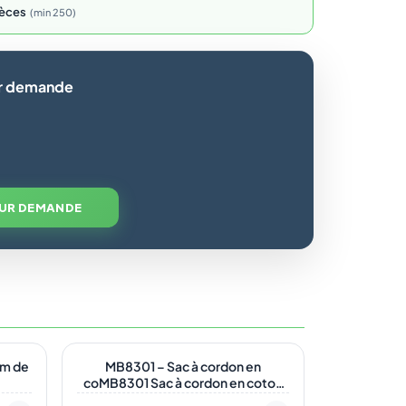
èces
min 250
ur demande
SUR DEMANDE
En stock
cm de
MB8301 – Sac à cordon en
coMB8301 Sac à cordon en coton
(37x41cm)ton (37x41cm)