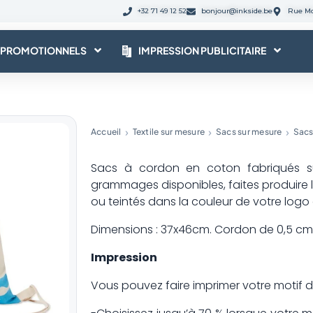
+32 71 49 12 52
bonjour@inkside.be
Rue Mo
 PROMOTIONNELS
IMPRESSION PUBLICITAIRE
Accueil
Textile sur mesure
Sacs sur mesure
Sacs
Sacs à cordon en coton fabriqués sur
grammages disponibles, faites produire l
ou teintés dans la couleur de votre log
Dimensions : 37x46cm. Cordon de 0,5 cm
Impression
Vous pouvez faire imprimer votre motif d’