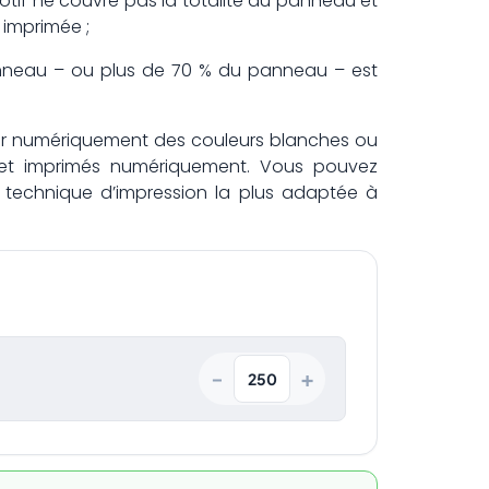
otif ne couvre pas la totalité du panneau et
 imprimée ;
panneau – ou plus de 70 % du panneau – est
rimer numériquement des couleurs blanches ou
 et imprimés numériquement. Vous pouvez
a technique d’impression la plus adaptée à
+
−