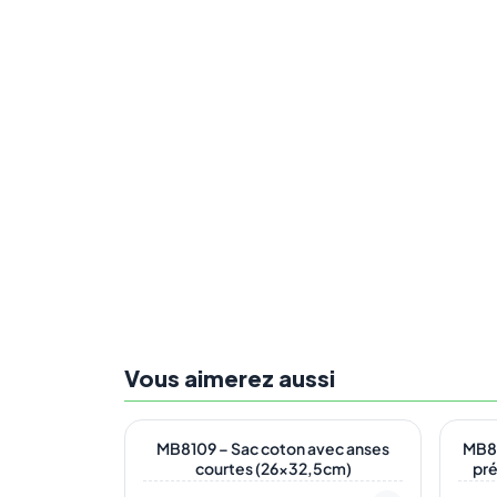
Vous aimerez aussi
En stock
En s
ÉC
MB8109 – Sac coton avec anses
MB88
courtes (26×32,5cm)
pr