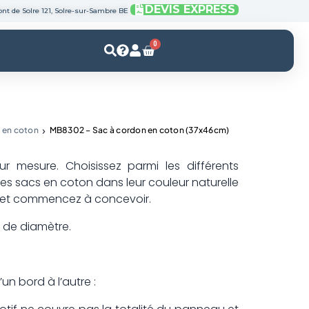
DEVIS EXPRESS
nt de Solre 121, Solre-sur-Sambre BE
0
Panier
 en coton
MB8302 – Sac à cordon en coton (37x46cm)
 mesure. Choisissez parmi les différents
es sacs en coton dans leur couleur naturelle
o et commencez à concevoir.
 de diamètre.
un bord à l’autre :