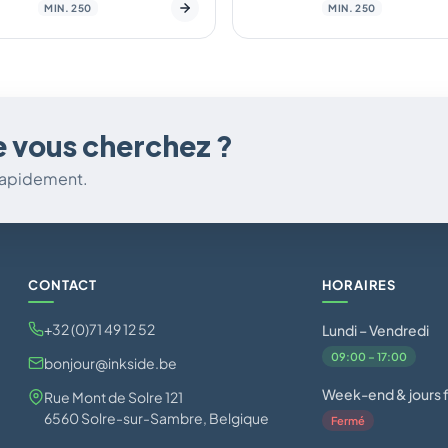
MIN. 250
MIN. 250
e vous cherchez ?
 rapidement.
CONTACT
HORAIRES
+32 (0)71 49 12 52
Lundi – Vendredi
09:00 – 17:00
bonjour@inkside.be
Week-end & jours f
Rue Mont de Solre 121
6560 Solre-sur-Sambre, Belgique
Fermé