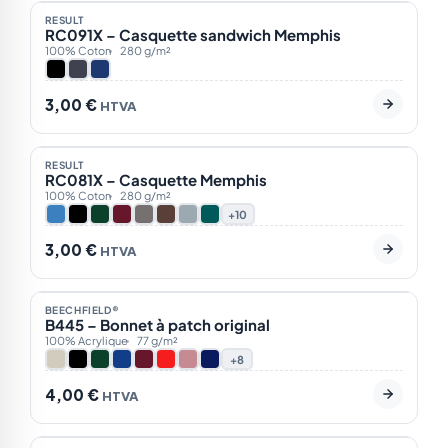
RESULT
NOTRE CHOIX
RC091X – Casquette sandwich Memphis
100% Coton
280 g/m²
3,00
€
HTVA
En stock
18
RESULT
NOTRE CHOIX
RC081X – Casquette Memphis
ÉCO
100% Coton
280 g/m²
+10
3,00
€
HTVA
En stock
16
BEECHFIELD®
BEST-SELLER
B445 – Bonnet à patch original
NOTRE CHOIX
100% Acrylique
77 g/m²
+8
4,00
€
HTVA
En stock
25