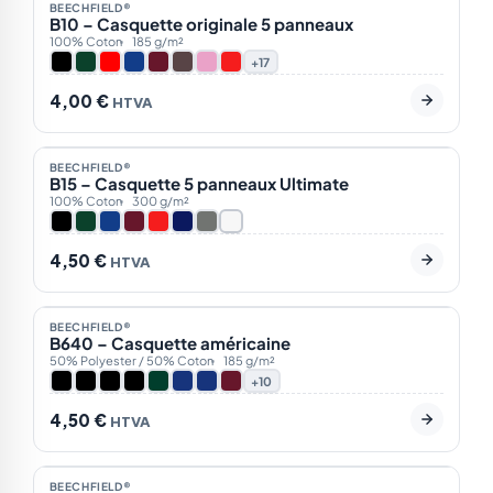
BEECHFIELD®
BEST-SELLER
B10 – Casquette originale 5 panneaux
NOTRE CHOIX
100% Coton
185 g/m²
+17
4,00
€
HTVA
En stock
8
BEECHFIELD®
BEST-SELLER
B15 – Casquette 5 panneaux Ultimate
NOTRE CHOIX
100% Coton
300 g/m²
4,50
€
HTVA
En stock
18
BEECHFIELD®
BEST-SELLER
B640 – Casquette américaine
NOTRE CHOIX
50% Polyester / 50% Coton
185 g/m²
+10
4,50
€
HTVA
En stock
36
Plage
BEECHFIELD®
NOTRE CHOIX