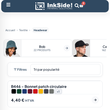
Aller
0
Panier
au
contenu
Accueil
Textile
Headwear
Bob
Casq
22 PRODUITS
162 P
Filtres
En stock
9
BEST-SELLER
B446 – Bonnet patch circulaire
NOTRE CHOIX
+1
4,40
€
HTVA
En stock
3