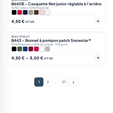
BEECHFIELD®
NOTRE CHOIX
B640B – Casquette filet junior réglable à l’arrière
50% Coton / 50% Polyester
4,50
€
HTVA
En stock
7
Plage
BEECHFIELD®
NOTRE CHOIX
de
B443 – Bonnet à pompon patch Snowstar®
prix :
55% Polyester / 45% Acrylique
338 g/m²
4,50 €
à
5,00 €
4,50
€
–
5,00
€
HTVA
›
1
2
…
27