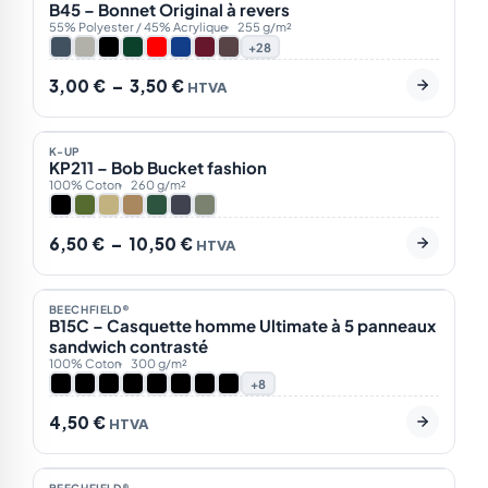
de
B45 – Bonnet Original à revers
prix :
55% Polyester / 45% Acrylique
255 g/m²
3,00 €
+28
à
3,50 €
3,00
€
–
3,50
€
HTVA
En stock
7
Plage
K-UP
NOTRE CHOIX
de
KP211 – Bob Bucket fashion
prix :
100% Coton
260 g/m²
6,50 €
à
10,50 €
6,50
€
–
10,50
€
HTVA
En stock
16
BEECHFIELD®
NOTRE CHOIX
B15C – Casquette homme Ultimate à 5 panneaux
sandwich contrasté
100% Coton
300 g/m²
+8
4,50
€
HTVA
En stock
7