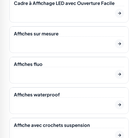
NOUVEAU
Cadre à Affichage LED avec Ouverture Facile
En stock
Affiches sur mesure
En stock
Affiches fluo
En stock
Affiches waterproof
En stock
Affiche avec crochets suspension