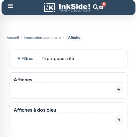
Aller
0
Panier
au
contenu
Accueil
Impression publicitaire
Affiche
Filtres
En stock
NOTRE CHOIX
Affiches
En stock
Affiches à dos bleu
En stock