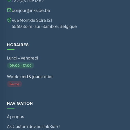
+32 (0)71 49 12 52
bonjour@inkside.be
Rue Mont de Solre 121
6560 Solre-sur-Sambre, Belgique
HORAIRES
Lundi – Vendredi
09:00 – 17:00
Week-end & jours fériés
Fermé
NAVIGATION
À propos
Ak Custom devient InkSide !