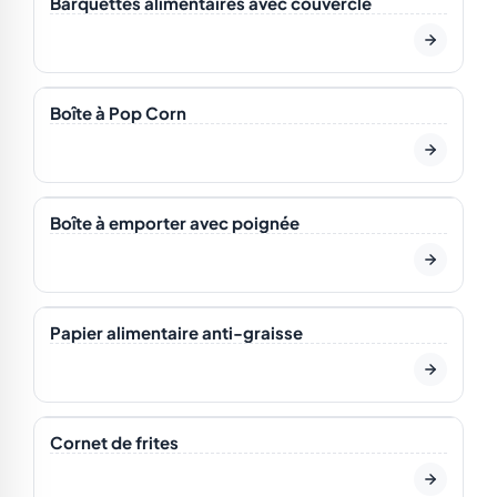
Barquettes alimentaires avec couvercle
En stock
ÉCO
Boîte à Pop Corn
En stock
Boîte à emporter avec poignée
En stock
Papier alimentaire anti-graisse
En stock
ÉCO
Cornet de frites