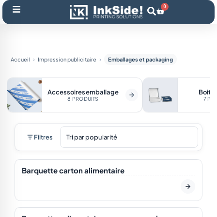
Aller
0
Panier
au
contenu
Accueil
Impression publicitaire
Emballages et packaging
Accessoires emballage
Boite
8 PRODUITS
7 PR
Filtres
En stock
Barquette carton alimentaire
En stock