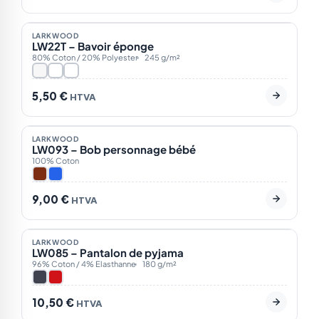
En stock
3
LARKWOOD
LW22T – Bavoir éponge
80% Coton / 20% Polyester
245 g/m²
5,50
€
HTVA
En stock
2
LARKWOOD
LW093 – Bob personnage bébé
100% Coton
9,00
€
HTVA
Sur demande
2
LARKWOOD
LW085 – Pantalon de pyjama
96% Coton / 4% Elasthanne
180 g/m²
10,50
€
HTVA
Sur demande