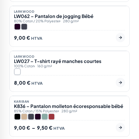
2
LARKWOOD
LW062 – Pantalon de jogging Bébé
80% Coton / 20% Polyester
280 g/m²
9,00
€
HTVA
Sur demande
1
LARKWOOD
LW027 – T-shirt rayé manches courtes
100% Coton
160 g/m²
8,00
€
HTVA
En stock
6
Plage
KARIBAN
ÉCO
de
K836 – Pantalon molleton écoresponsable bébé
prix :
85% Coton / 15% Polyester
280 g/m²
9,00 €
à
9,50 €
9,00
€
–
9,50
€
HTVA
En stock
8