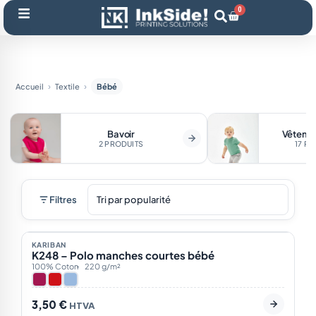
Aller
0
Panier
au
contenu
Accueil
Textile
Bébé
Bavoir
Vêteme
2 PRODUITS
17 P
Filtres
Sur demande
3
KARIBAN
K248 – Polo manches courtes bébé
100% Coton
220 g/m²
3,50
€
HTVA