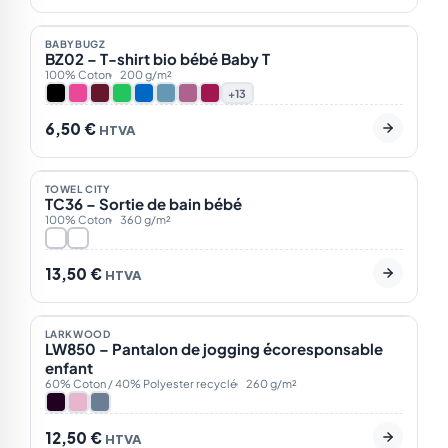
En stock
21
BABYBUGZ
ÉCO
BZ02 – T-shirt bio bébé Baby T
100% Coton
200 g/m²
+13
6,50
€
HTVA
En stock
2
TOWEL CITY
TC36 – Sortie de bain bébé
100% Coton
360 g/m²
13,50
€
HTVA
Sur demande
3
LARKWOOD
ÉCO
LW850 – Pantalon de jogging écoresponsable
enfant
60% Coton / 40% Polyester recyclé
260 g/m²
12,50
€
HTVA