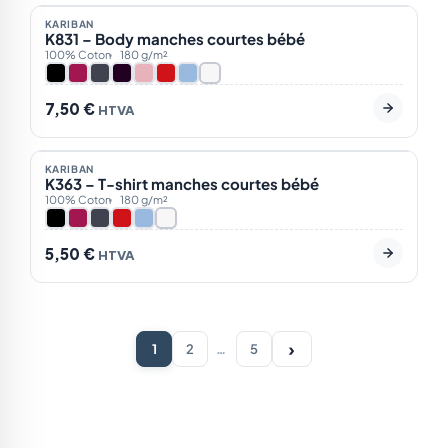
KARIBAN
K831 – Body manches courtes bébé
100% Coton
180 g/m²
7,50
€
HTVA
En stock
6
KARIBAN
K363 – T-shirt manches courtes bébé
100% Coton
180 g/m²
5,50
€
HTVA
›
1
2
…
5