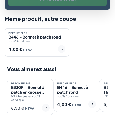
Même produit, autre coupe
En stock
1
BEECHFIELD®
B446 – Bonnet à patch rond
100% Acrylique
4,00
€
HTVA
Vous aimerez aussi
En stock
En stock
En st
3
1
BEECHFIELD®
BEECHFIELD®
BEECHF
ÉCO
B330R – Bonnet à
B446 – Bonnet à
B540 
patch en grosse
patch rond
Thins
mailles
50% Polyester / 50%
100% Acrylique
patch
100% Ac
Acrylique
4,00
€
5,50
HTVA
8,50
€
HTVA