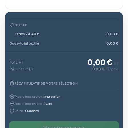
TEXTILE
0 pcs × 4,40 €
0,00 €
Sous-total textile
0,00 €
0,00 €
Total HT
HT
HT/pce
Prix unitaire HT
0,00 €
RÉCAPITULATIF DE VOTRE SÉLECTION
Type d'impression :
Impression
Zone d'impression :
Avant
Délais :
Standard
AJOUTER AU DEVIS