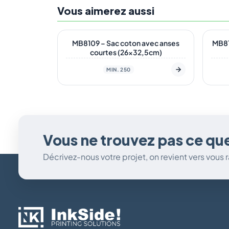
Vous aimerez aussi
En stock
En s
MB8109 – Sac coton avec anses
MB81
courtes (26×32,5cm)
MIN. 250
Vous ne trouvez pas ce qu
Décrivez-nous votre projet, on revient vers vous