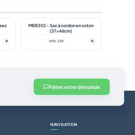
En stock
nses
MB8302 – Sac à cordon en coton
(37x46cm)
MIN. 250
Faites votre demande
NAVIGATION