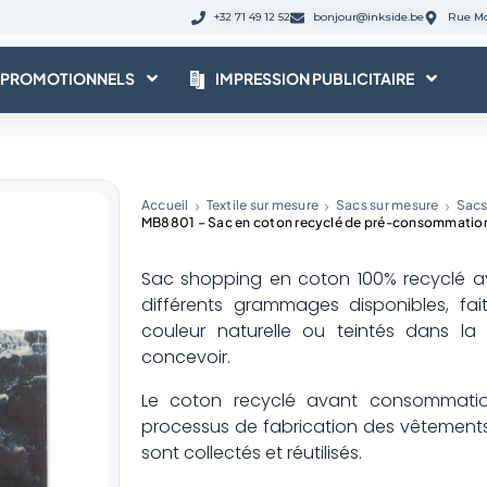
+32 71 49 12 52
bonjour@inkside.be
Rue Mo
 PROMOTIONNELS
IMPRESSION PUBLICITAIRE
Accueil
Textile sur mesure
Sacs sur mesure
Sacs
MB8801 – Sac en coton recyclé de pré-consommation
Sac shopping en coton 100% recyclé av
différents grammages disponibles, fa
couleur naturelle ou teintés dans 
concevoir.
Le coton recyclé avant consommatio
processus de fabrication des vêtements e
sont collectés et réutilisés.