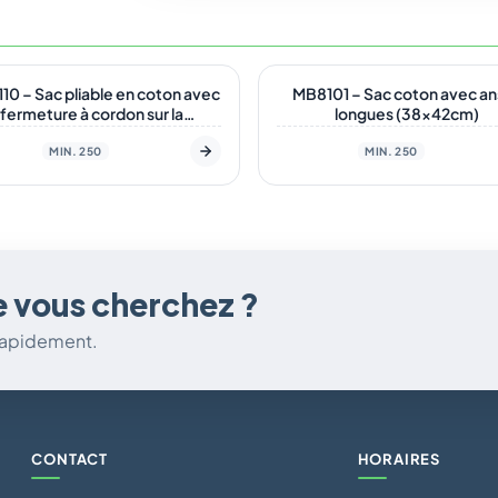
tock
En stock
10 – Sac pliable en coton avec
MB8101 – Sac coton avec a
fermeture à cordon sur la
longues (38x42cm)
pochette. (38x50cm)
MIN. 250
MIN. 250
e vous cherchez ?
 rapidement.
CONTACT
HORAIRES