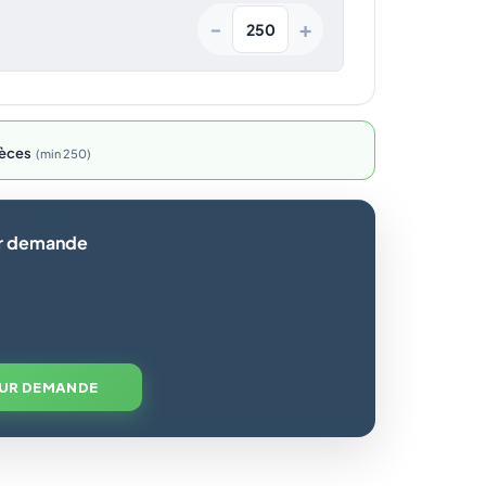
+
−
èces
min 250
ur demande
SUR DEMANDE