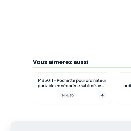
Vous aimerez aussi
En stock
En s
MB5011 – Pochette pour ordinateur
portable en néoprène sublimé avec
ord
fermeture éclair et pochette
sub
arrière
MIN. 50