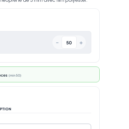
l. néoprène de 3 mm avec film polyester.
+
−
èces
min 50
PTION