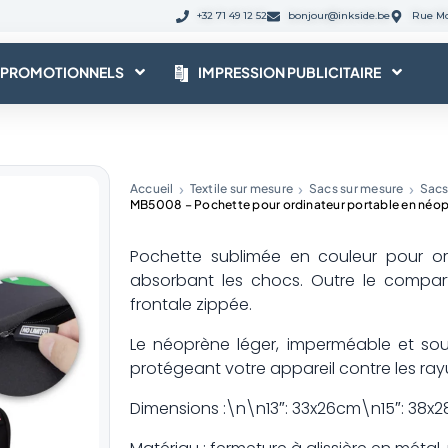
+32 71 49 12 52
bonjour@inkside.be
Rue Mo
 PROMOTIONNELS
IMPRESSION PUBLICITAIRE
Accueil
Textile sur mesure
Sacs sur mesure
Sacs
MB5008 – Pochette pour ordinateur portable en néoprè
Pochette sublimée en couleur pour or
absorbant les chocs. Outre le compar
frontale zippée.
Le néoprène léger, imperméable et sou
protégeant votre appareil contre les rayu
Dimensions :\n\n13″: 33x26cm\n15″: 38x