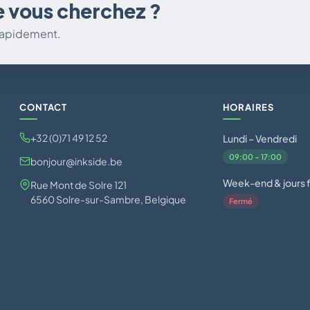
e vous cherchez ?
 rapidement.
CONTACT
HORAIRES
+32 (0)71 49 12 52
Lundi – Vendredi
09:00 – 17:00
bonjour@inkside.be
Week-end & jours f
Rue Mont de Solre 121
6560 Solre-sur-Sambre, Belgique
Fermé