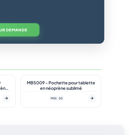
SUR DEMANDE
En stock
r
MB5009 – Pochette pour tablette
rène
en néoprène sublimé
r et
MIN. 50