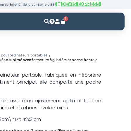
DEVIS EXPRESS
nt de Solre 121, Solre-sur-Sambre BE
0
Panier
 pour ordinateurs portables
ne sublimé avec fermeture à glissière et poche frontale
dinateur portable, fabriquée en néoprène
timent principal, elle comporte une poche
ple assure un ajustement optimal, tout en
res et les chocs involontaires.
28cm\n17″: 42x31cm