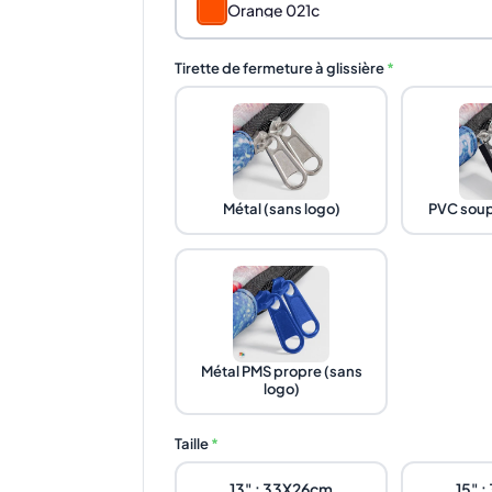
Orange 021c
Tirette de fermeture à glissière
*
Métal (sans logo)
PVC soup
Métal PMS propre (sans
logo)
Taille
*
13" : 33X26cm
15" 