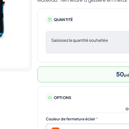
Matériau : fermeture à glissière en méta
QUANTITÉ
Saisissez la quantité souhaitée
50
pi
OPTIONS
O
Couleur de fermeture éclair
*