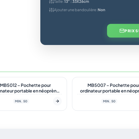
Taille :
13" : 33X26cm
Ajouter une bandoulière :
Non
PRIX 
tock
En stock
MB5012 – Pochette pour
MB5007 – Pochette pou
inateur portable en néoprène
ordinateur portable en néop
limé avec fermeture éclair et
sublimé avec fermeture éclai
pochette pour trolley
poignée
MIN. 50
MIN. 50