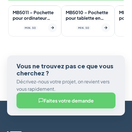
MB5011 – Pochette
MB5010 – Pochette
MB500
pour ordinateur
pour tablette en
pour 
portable en
néoprène sublimé
porta
MIN. 50
MIN. 50
néoprène sublimé
avec fermeture
néopr
avec fermeture
éclair
avec 
éclair et pochette
éclair
arrière
Vous ne trouvez pas ce que vous
cherchez ?
Décrivez-nous votre projet, on revient vers
vous rapidement.
Faites votre demande