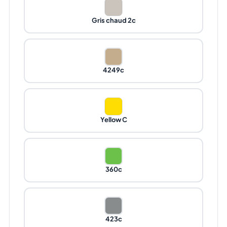
Gris chaud 2c
4249c
Yellow C
360c
423c