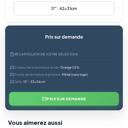
17" : 42x31cm
Prix sur demande
RÉCAPITULATIF DE VOTRE SÉLECTION
Couleur de la fermeture éclair :
Orange 021c
Tirette de fermeture à glissière :
Métal (sans logo)
Taille :
13" : 33x26cm
PRIX SUR DEMANDE
Vous aimerez aussi
En stock
En stock
En st