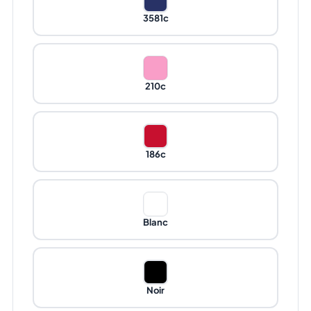
3581c
210c
186c
Blanc
Noir