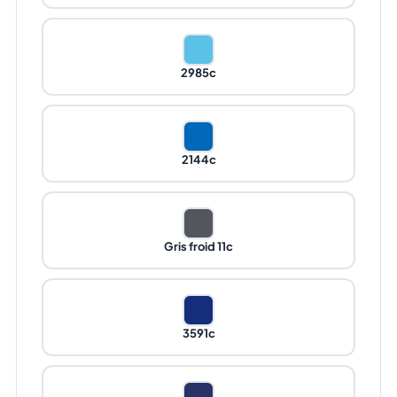
2985c
2144c
Gris froid 11c
3591c