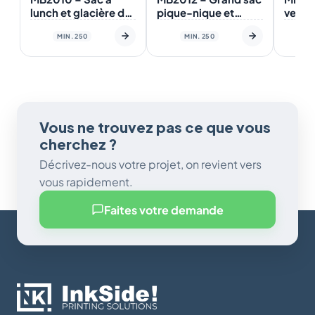
lunch et glacière de
pique-nique et
verre
petite taille, à deux
glacière avec votre
subli
MIN. 250
MIN. 250
épaisseurs, avec
design en quadri
votre design en
couleur.
Vous ne trouvez pas ce que vous
cherchez ?
Décrivez-nous votre projet, on revient vers
vous rapidement.
Faites votre demande