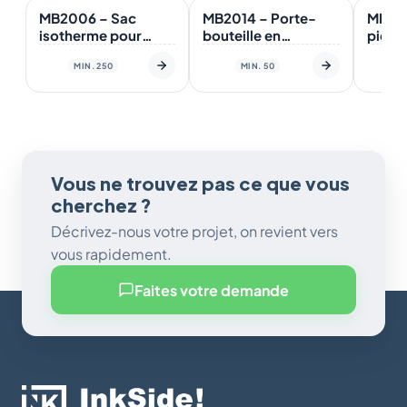
MB2006 – Sac
MB2014 – Porte-
MB201
isotherme pour
bouteille en
pique
bouteille en quadri
néoprène sublimé
glaci
MIN. 250
MIN. 50
avec fermeture par
desig
cordon de serrage
Vous ne trouvez pas ce que vous
cherchez ?
Décrivez-nous votre projet, on revient vers
vous rapidement.
Faites votre demande