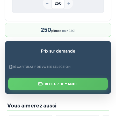
+
−
250
pièces
min 250
Prix sur demande
RÉCAPITULATIF DE VOTRE SÉLECTION
PRIX SUR DEMANDE
Vous aimerez aussi
En stock
En stock
En st