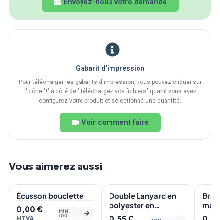
Envoyez-nous votre demande
Gabarit d'impression
Pour télécharger les gabarits d'impression, vous pouvez cliquer sur
l'icône "!" à côté de "Téléchargez vos fichiers" quand vous avez
configurez votre produit et sélectionné une quantité.
Voir comment faire
Vous aimerez aussi
En stock
En stock
En s
BES
Écusson bouclette
Double Lanyard en
Brac
polyester en
marq
0,00
€
MIN.
sérigraphie
100
0,55
€
0,0
HTVA