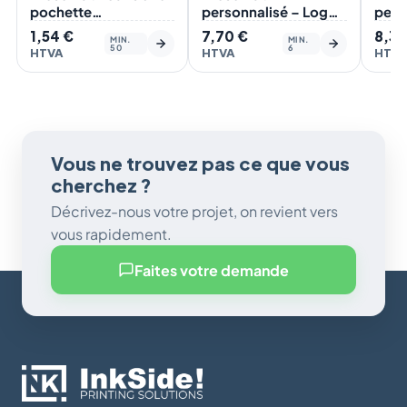
pochette
personnalisé – Logo
pers
personnalisée
QUADRI
Rect
1,54
€
7,70
€
8,3
MIN.
MIN.
50
6
HTVA
HTVA
HTV
Vous ne trouvez pas ce que vous
cherchez ?
Décrivez-nous votre projet, on revient vers
vous rapidement.
Faites votre demande