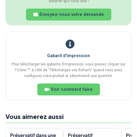
solution qu’il vous faut !
Envoyez-nous votre demande
Gabarit d'impression
Pour télécharger les gabarits d'impression, vous pouvez cliquer sur
l'icône "!" à côté de "Téléchargez vos fichiers" quand vous avez
configurez votre produit et sélectionné une quantité.
Voir comment faire
Vous aimerez aussi
En stock
En stock
En s
NOTRE CHOIX
Préservatif dans une
Préservatif
Prés