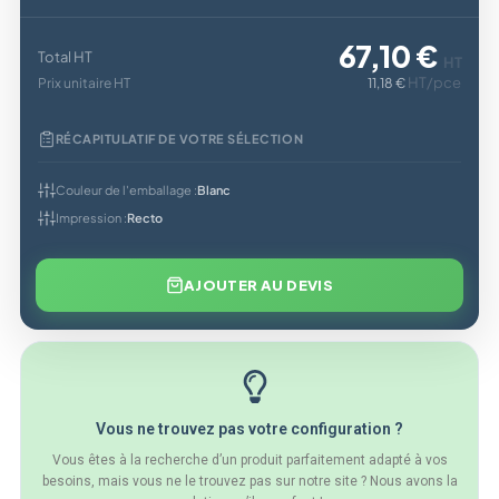
67,10 €
Total HT
HT
HT/pce
Prix unitaire HT
11,18 €
RÉCAPITULATIF DE VOTRE SÉLECTION
Couleur de l'emballage :
Blanc
Impression :
Recto
AJOUTER AU DEVIS
Vous ne trouvez pas votre configuration ?
Vous êtes à la recherche d’un produit parfaitement adapté à vos
besoins, mais vous ne le trouvez pas sur notre site ? Nous avons la