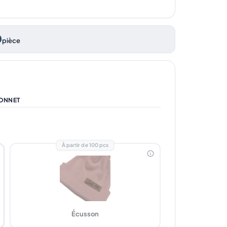
0
pièce
ONNET
À partir de 100 pcs
Écusson