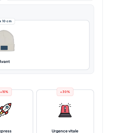
 x 10 cm
Avant
+15%
+30%
xpress
Urgence vitale