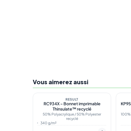
Vous aimerez aussi
En stock
5
En s
ÉCO
RESULT
ÉC
RC934X – Bonnet imprimable
KP95
Thinsulate™ recyclé
50% Polyacrylique / 50% Polyester
100% 
recyclé
340 g/m²