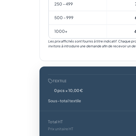
250 – 499
500 – 999
1000+
Les prix affichés sont fournis à titre indicatif. Chaque p
invitons à introduire une demande afin de recevoir un de
TEXTILE
0 pcs × 10,00 €
Sous-total textile
Total HT
Prix unitaire HT