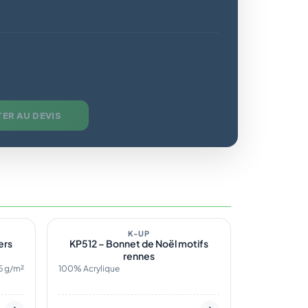
ER AU DEVIS
36
En stock
3
K-UP
ers
KP512 – Bonnet de Noël motifs
rennes
5 g/m²
100% Acrylique