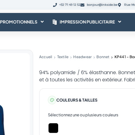
+32 71 49 12 52
bonjour@inkside.be
Rue Mo
 PROMOTIONNELS
IMPRESSION PUBLICITAIRE
Accueil
Textile
Headwear
Bonnet
KP441 – Bon
94% polyamide / 6% élasthanne. Bonnet 
et à toutes les activités en extérieur. Fabr
COULEURS & TAILLES
Sélectionnez une ou plusieurs couleurs