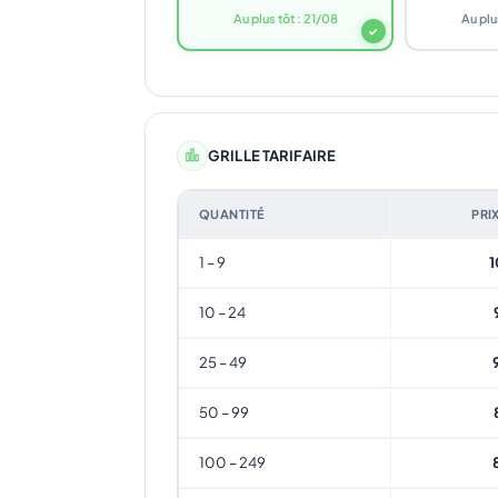
Au plus tôt : 21/08
Au plu
✓
GRILLE TARIFAIRE
QUANTITÉ
PRI
1 – 9
1
10 – 24
25 – 49
50 – 99
100 – 249