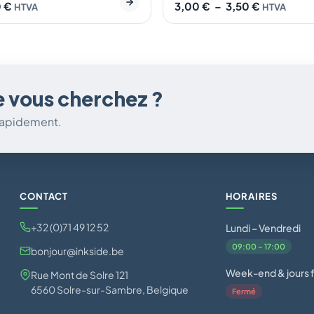
0
€
3,00
€
–
3,50
€
HTVA
HTVA
e vous cherchez ?
 rapidement.
CONTACT
HORAIRES
+32 (0)71 49 12 52
Lundi – Vendredi
09:00 – 17:00
bonjour@inkside.be
Week-end & jours f
Rue Mont de Solre 121
6560 Solre-sur-Sambre, Belgique
Fermé