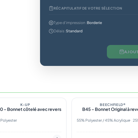
RÉCAPITULATIF DE VOTRE SÉLECTION
Type d'impression :
Borderie
Délais :
Standard
AJOUT
tock
4
En stock
Plage
de
O
K-UP
NOTRE CHOIX
BEECHFIELD®
0 – Bonnet côtelé avec revers
B45 – Bonnet Original à rev
prix :
3,00 €
à
Polyester
55% Polyester / 45% Acrylique
25
3,50 €