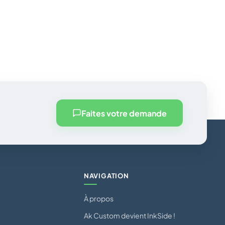
Faites votre demande
NAVIGATION
À propos
Ak Custom devient InkSide !