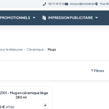
+32 71 49 12 52
bonjour@inkside.be
Rue Mo
 PROMOTIONNELS
IMPRESSION PUBLICITAIRE
pour le déjeuner
Céramique
Mugs
Filtres
 stock
101 – Mug en céramique liège
280 ml
40
€
HTVA