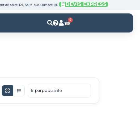
DEVIS EXPRESS
nt de Solre 121, Solre-sur-Sambre BE
0
Panier