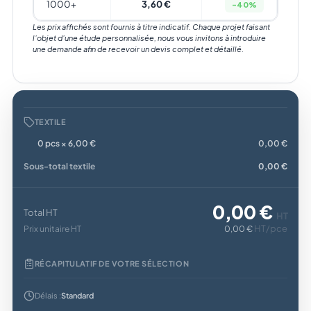
1000+
3,60 €
-40%
Les prix affichés sont fournis à titre indicatif. Chaque projet faisant
l’objet d’une étude personnalisée, nous vous invitons à introduire
une demande afin de recevoir un devis complet et détaillé.
TEXTILE
0 pcs × 6,00 €
0,00 €
Sous-total textile
0,00 €
0,00 €
Total HT
HT
HT/pce
Prix unitaire HT
0,00 €
RÉCAPITULATIF DE VOTRE SÉLECTION
Délais :
Standard