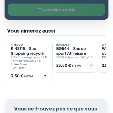
AJOUTER AU DEVIS
Vous aimerez aussi
En stock
En stock
En st
2
6
KIMOOD
BAGBASE®
WK. DE
ÉCO
KINS115 – Sac
BG544 – Sac de
WKI04
Shopping recyclé
sport Athleisure
outils
75% Coton régénéré / 22%
100% Polyester
390 g/m²
100% Po
Polyester recyclé / 3%
Autres fibres
23,50
€
23,0
HTVA
285 g/m²
3,50
€
HTVA
Vous ne trouvez pas ce que vous