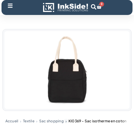
Aller
0
Panier
au
contenu
Accueil
Textile
Sac shopping
KI0369 – Sac isotherme en coton