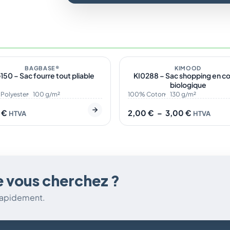
tock
5
En stock
Plage
de
BAGBASE®
ÉCO
KIMOOD
50 – Sac fourre tout pliable
KI0288 – Sac shopping en c
prix :
biologique
2,00 €
à
Polyester
100 g/m²
100% Coton
130 g/m²
3,00 €
0
€
2,00
€
–
3,00
€
HTVA
HTVA
e vous cherchez ?
 rapidement.