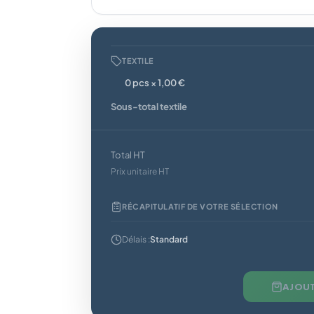
TEXTILE
0 pcs × 1,00 €
Sous-total textile
Total HT
Prix unitaire HT
RÉCAPITULATIF DE VOTRE SÉLECTION
Délais :
Standard
AJOUT