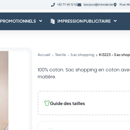
+32 71 49 12 52
bonjour@inkside.be
Rue Mo
 PROMOTIONNELS
IMPRESSION PUBLICITAIRE
Accueil
Textile
Sac shopping
KI3223 – Sac shop
100% coton. Sac shopping en coton av
matière.
Guide des tailles