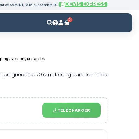
DEVIS EXPRESS
nt de Solre 121, Solre-sur-Sambre BE
0
Panier
ping avec longues anses
ec poignées de 70 cm de long dans la même
TÉLÉCHARGER