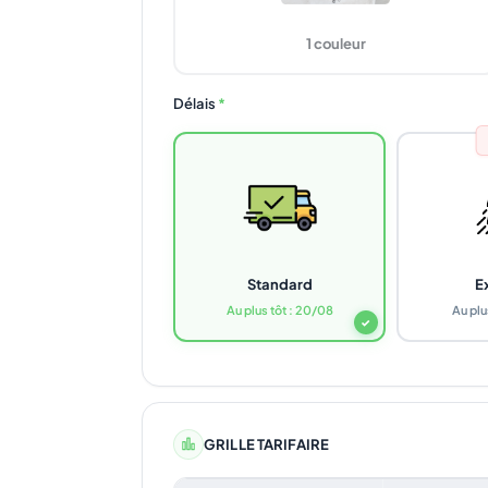
1 couleur
Délais
*
Standard
E
Au plus tôt : 20/08
Au plu
✓
GRILLE TARIFAIRE