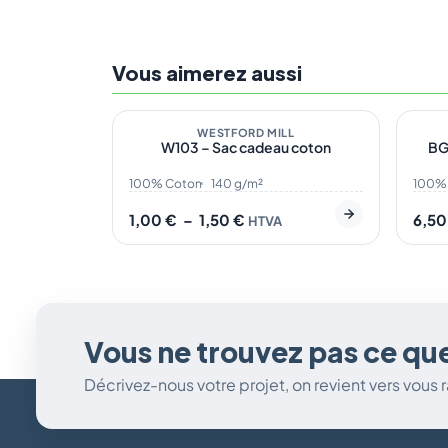
Vous aimerez aussi
En stock
3
En s
Plage
de
WESTFORD MILL
W103 – Sac cadeau coton
BG1
prix :
1,00 €
à
100% Coton
140 g/m²
100% 
1,50 €
1,00
€
–
1,50
€
6,5
HTVA
Vous ne trouvez pas ce qu
Décrivez-nous votre projet, on revient vers vous