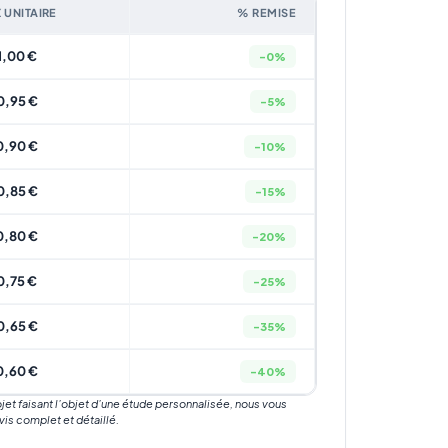
X UNITAIRE
% REMISE
1,00 €
-0%
0,95 €
-5%
0,90 €
-10%
0,85 €
-15%
0,80 €
-20%
0,75 €
-25%
0,65 €
-35%
0,60 €
-40%
rojet faisant l’objet d’une étude personnalisée, nous vous
vis complet et détaillé.