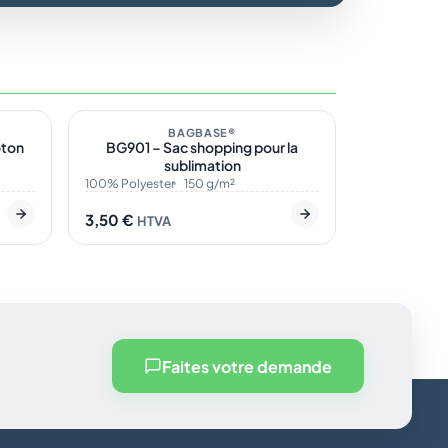
6
En stock
2
BAGBASE®
oton
BG901 – Sac shopping pour la
sublimation
100% Polyester
150 g/m²
3,50
€
HTVA
Faites votre demande