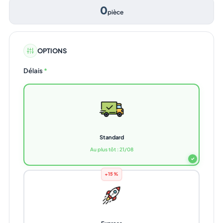
0
pièce
OPTIONS
Délais
*
Standard
Au plus tôt : 21/08
✓
+15%