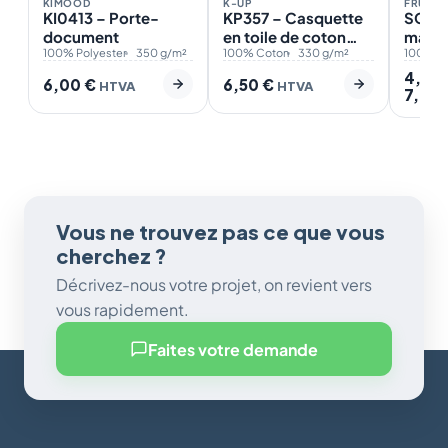
KIMOOD
K-UP
FRUIT 
KI0413 – Porte-
KP357 – Casquette
SC610
document
en toile de coton
manch
100% Polyester
350 g/m²
5 panneaux – K-up
100% Coton
330 g/m²
Super
100% C
Gold Label
044-
4,50
6,00
€
6,50
€
HTVA
HTVA
7,00
Vous ne trouvez pas ce que vous
cherchez ?
Décrivez-nous votre projet, on revient vers
vous rapidement.
Faites votre demande