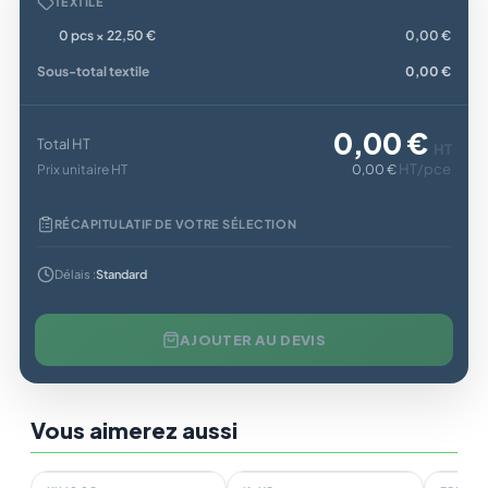
TEXTILE
0 pcs × 22,50 €
0,00 €
Sous-total textile
0,00 €
0,00 €
Total HT
HT
HT/pce
Prix unitaire HT
0,00 €
RÉCAPITULATIF DE VOTRE SÉLECTION
Délais :
Standard
AJOUTER AU DEVIS
Vous aimerez aussi
En stock
En stock
En st
4
8