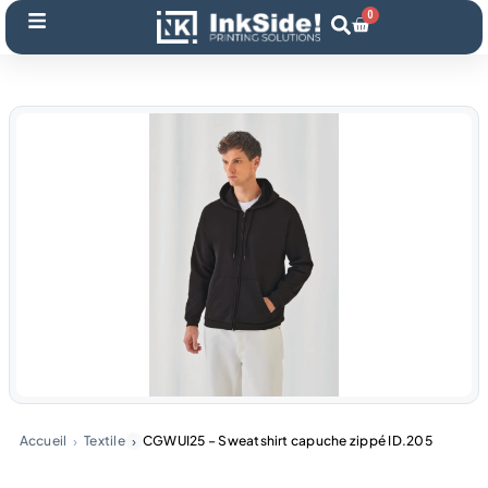
Aller
0
Panier
au
contenu
Accueil
Textile
CGWUI25 – Sweatshirt capuche zippé ID.205