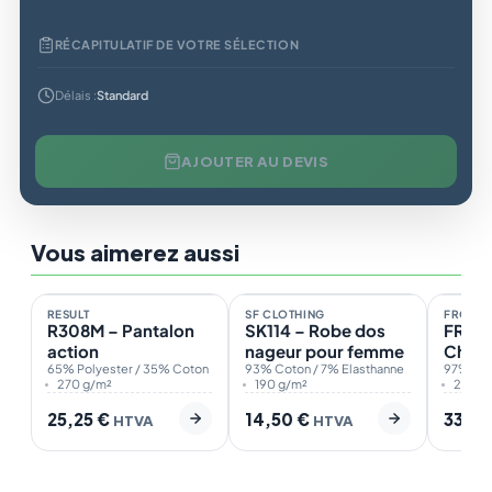
RÉCAPITULATIF DE VOTRE SÉLECTION
Délais :
Standard
AJOUTER AU DEVIS
Vous aimerez aussi
En stock
Sur demande
Sur d
1
RESULT
SF CLOTHING
FRONT
R308M – Pantalon
SK114 – Robe dos
FR622
action
nageur pour femme
Chino
65% Polyester / 35% Coton
93% Coton / 7% Elasthanne
Fem
97% Cot
270 g/m²
190 g/m²
220 g
25,25
€
14,50
€
33,5
HTVA
HTVA