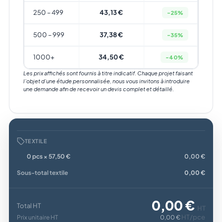
250 – 499
43,13 €
-25%
500 – 999
37,38 €
-35%
1000+
34,50 €
-40%
Les prix affichés sont fournis à titre indicatif. Chaque projet faisant
l’objet d’une étude personnalisée, nous vous invitons à introduire
une demande afin de recevoir un devis complet et détaillé.
TEXTILE
0 pcs × 57,50 €
0,00 €
Sous-total textile
0,00 €
0,00 €
Total HT
HT
HT/pce
Prix unitaire HT
0,00 €