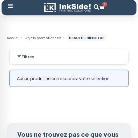
Aller
0
Panier
au
contenu
Accueil
Objets promotionnels
BEAUTÉ - BIEN ÊTRE
Filtres
Aucun produit ne correspond à votre sélection.
Vous ne trouvez pas ce que vous