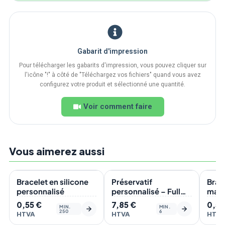
Gabarit d'impression
Pour télécharger les gabarits d'impression, vous pouvez cliquer sur
l'icône "!" à côté de "Téléchargez vos fichiers" quand vous avez
configurez votre produit et sélectionné une quantité.
Voir comment faire
Vous aimerez aussi
En stock
En stock
En s
BEST-SELLER
Bracelet en silicone
Préservatif
Brac
personnalisé
personnalisé – Full
marq
Recto
quad
0,55
€
7,85
€
0,5
MIN.
MIN.
250
6
HTVA
HTVA
HTV