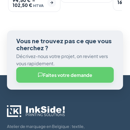
94,50
€
–
16,0
102,50
€
HTVA
Vous ne trouvez pas ce que vous
cherchez ?
Décrivez-nous votre projet, on revient vers
vous rapidement.
Faites votre demande
Atelier de marquage en Belgique : textile,