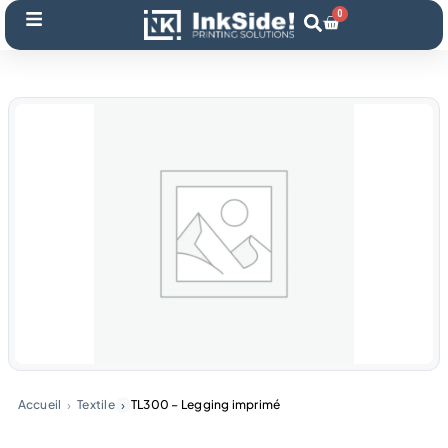
Aller
0
Panier
au
contenu
Accueil
Textile
TL300 – Legging imprimé