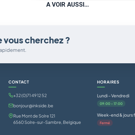
A VOIR AUSSI...
e vous cherchez ?
 rapidement.
CONTACT
HORAIRES
+32 (0)71 49 12 52
Lundi – Vendredi
09:00 – 17:00
bonjour@inkside.be
Week-end & jours f
Rue Mont de Solre 121
6560 Solre-sur-Sambre, Belgique
Fermé