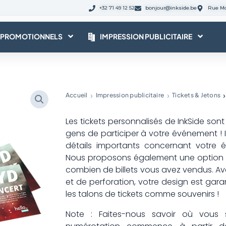
+32 71 49 12 52
bonjour@inkside.be
Rue Mo
 PROMOTIONNELS
IMPRESSION PUBLICITAIRE
Accueil
Impression publicitaire
Tickets & Jetons
Les tickets personnalisés de InkSide so
gens de participer à votre événement ! Im
détails importants concernant votre é
Nous proposons également une option 
combien de billets vous avez vendus. Ave
et de perforation, votre design est garan
les talons de tickets comme souvenirs !
Note : Faites-nous savoir où vous 