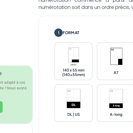
numérotation commence à partir de
numérotation soit dans un ordre précis, ve
1
FORMAT
140 x 55 mm
A7
?
(140x55mm)
ent adapté à vos
ite ? Nous avons
DL | US
A-long