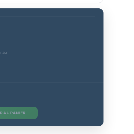
riau
R AU PANIER