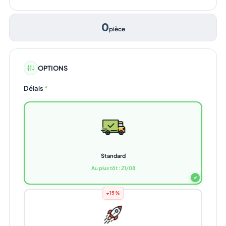
0
pièce
OPTIONS
Délais
*
Standard
Au plus tôt : 21/08
✓
+15%