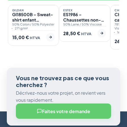
14
1
GILDAN
ESTEX
CHERO
NOTRE CHOIX
GI18500B – Sweat-
ES1986 –
CHWW
shirt enfant
Chaussettes non-
cach
capuche Heavy
50% Coton / 50% Polyester
inflammable
50% Laine / 50% Viscose
78% Pol
271 g/m²
Viscose
Blend™
160 g
28,50
€
HTVA
15,00
€
HTVA
26,5
Vous ne trouvez pas ce que vous
cherchez ?
Décrivez-nous votre projet, on revient vers
vous rapidement.
Faites votre demande