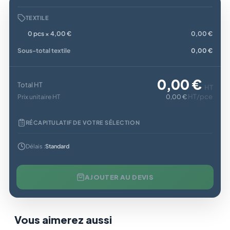
TEXTILE
0 pcs × 4,00 €
0,00 €
Sous-total textile
0,00 €
0,00 €
Total HT
HT
HT/pce
Prix unitaire HT
0,00 €
RÉCAPITULATIF DE VOTRE SÉLECTION
Délais :
Standard
AJOUTER AU DEVIS
Vous aimerez aussi
En stock
Sur demande
En st