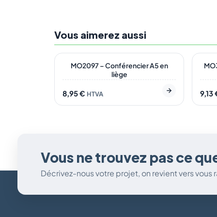
Vous aimerez aussi
En stock
En s
ÉCO
NO
MO2097 – Conférencier A5 en
MO32
liège
8,95
€
9,13
HTVA
Vous ne trouvez pas ce qu
Décrivez-nous votre projet, on revient vers vous