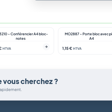
tock
En stock
UVEAU
10 – Conférencier A4 bloc-
MO2887 – Porte bloc avec p
notes
A4
€
1,15
€
HTVA
HTVA
e vous cherchez ?
 rapidement.