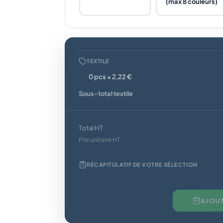
(max 8 couleurs)
TEXTILE
0 pcs × 2,22 €
Sous-total textile
Total HT
Prix unitaire HT
RÉCAPITULATIF DE VOTRE SÉLECTION
AJOUT