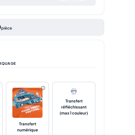
0
pièce
RQUAGE
Transfert
réfléchissant
(max 1 couleur)
Transfert
numérique