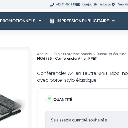
+32 71 49 12 52
bonjour@inkside.be
Rue Mo
 PROMOTIONNELS
IMPRESSION PUBLICITAIRE
Accueil
Objets promotionnels
Bureau et écriture
MO6985 – Conférencier A4 en RPET
Conférencier A4 en feutre RPET. Bloc-not
avec porte-stylo élastique.
QUANTITÉ
Saisissez la quantité souhaitée