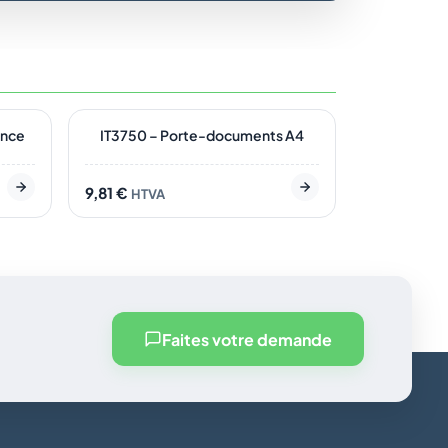
2
En stock
ince
IT3750 – Porte-documents A4
9,81
€
HTVA
Faites votre demande