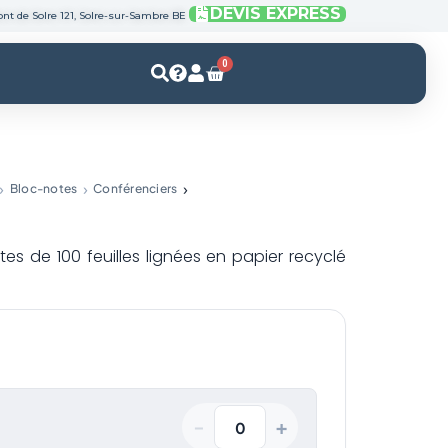
DEVIS EXPRESS
nt de Solre 121, Solre-sur-Sambre BE
0
Panier
Bloc-notes
Conférenciers
es de 100 feuilles lignées en papier recyclé
+
−