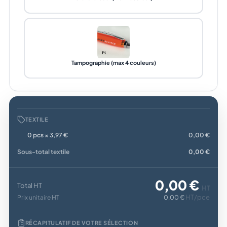
Tampographie (max 4 couleurs)
TEXTILE
0 pcs × 3,97 €
0,00 €
Sous-total textile
0,00 €
0,00 €
Total HT
HT
HT/pce
Prix unitaire HT
0,00 €
RÉCAPITULATIF DE VOTRE SÉLECTION