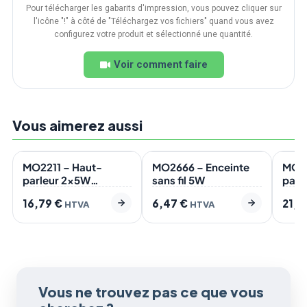
Pour télécharger les gabarits d'impression, vous pouvez cliquer sur
l'icône "!" à côté de "Téléchargez vos fichiers" quand vous avez
configurez votre produit et sélectionné une quantité.
Voir comment faire
Vous aimerez aussi
En stock
En stock
En s
2
ÉCO
MO2211 – Haut-
MO2666 – Enceinte
MO66
parleur 2x5W
sans fil 5W
parl
étanche
16,79
€
6,47
€
21,7
HTVA
HTVA
Vous ne trouvez pas ce que vous