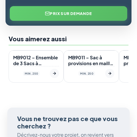
PRIX SUR DEMANDE
Vous aimerez aussi
En stock
En stock
En st
MB9012 – Ensemble
MB9011 – Sac à
MB900
de 3 Sacs à
provisions en maille
provis
provisions en maille
de coton et coton
de co
MIN. 250
MIN. 250
de coton et coton.
(30x40cm). Certifié
(30x2
Certifié Food
Food Contact
Food 
Contact
Vous ne trouvez pas ce que vous
cherchez ?
Décrivez-nous votre projet, on revient vers