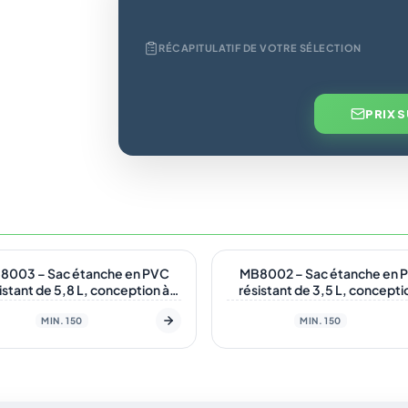
RÉCAPITULATIF DE VOTRE SÉLECTION
PRIX 
tock
En stock
8003 – Sac étanche en PVC
MB8002 – Sac étanche en 
istant de 5,8 L, conception à
résistant de 3,5 L, concepti
360°
360°
MIN. 150
MIN. 150