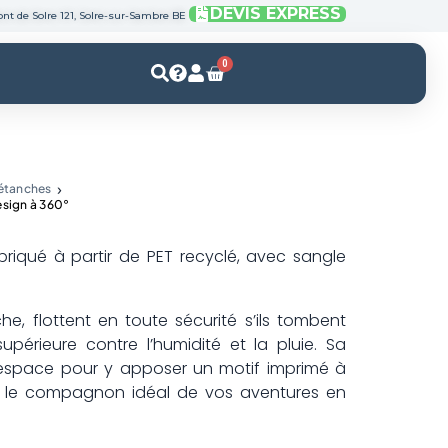
DEVIS EXPRESS
nt de Solre 121, Solre-sur-Sambre BE
0
Panier
étanches
esign à 360°
briqué à partir de PET recyclé, avec sangle
e, flottent en toute sécurité s’ils tombent
upérieure contre l’humidité et la pluie. Sa
’espace pour y apposer un motif imprimé à
st le compagnon idéal de vos aventures en