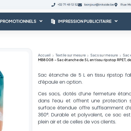
+32 71 49 12 52
bonjour@inkside.be
Rue Mo
 PROMOTIONNELS
IMPRESSION PUBLICITAIRE
Accueil
Textile sur mesure
Sacs sur mesure
Sac 
MB8008 – Sac étanche de 5 L en tissu ripstop RPET, d
Sac étanche de 5 L en tissu ripstop fa
d’épaule en option.
Ces sacs, dotés d’une fermeture étanch
dans l’eau et offrent une protection s
surface étendue offre suffisamment d
360°. Durable et polyvalent, ce sac e
plein air et de celles de vos clients.