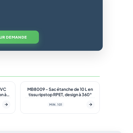
SUR DEMANDE
En stock
ÉCO
PVC
MB8009 – Sac étanche de 10 L en
on à
tissu ripstop RPET, design à 360°
MIN. 101