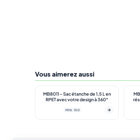
Vous aimerez aussi
En stock
En s
ÉCO
MB8011 – Sac étanche de 1,5 L en
MB
RPET avec votre design à 360°
rés
MIN. 100