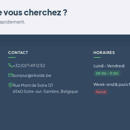
e vous cherchez ?
 rapidement.
CONTACT
HORAIRES
+32 (0)71 49 12 52
Lundi – Vendredi
09:00 – 17:00
bonjour@inkside.be
Week-end & jours f
Rue Mont de Solre 121
6560 Solre-sur-Sambre, Belgique
Fermé