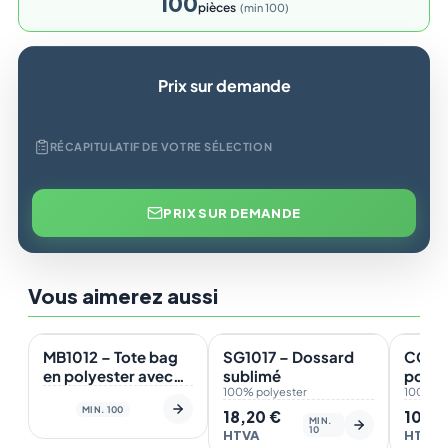
100
pièces
min 100
Prix sur demande
RÉCAPITULATIF DE VOTRE SÉLECTION
PRIX SUR DEMANDE
Vous aimerez aussi
En stock
En stock
En st
MB1012 – Tote bag
SG1017 – Dossard
CG120
en polyester avec
sublimé
polyes
sublimation :
100% polyester
100% po
MIN. 100
38x42cm
18,20
€
10,4
MIN.
10
HTVA
HTVA