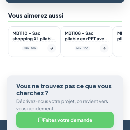
Vous aimerez aussi
En stock
En stock
En st
ÉCO
MB1110 – Sac
MB1108 – Sac
MB110
shopping XL pliable
pliable en rPET avec
pliabl
en rPET avec
poche intérieure
poche
MIN. 100
MIN. 100
pochette
simpl
Vous ne trouvez pas ce que vous
cherchez ?
Décrivez-nous votre projet, on revient vers
vous rapidement.
Faites votre demande