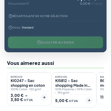
HT/pce
Prix unitaire HT
0,00 €
RÉCAPITULATIF DE VOTRE SÉLECTION
Délais :
Standard
AJOUTER AU DEVIS
Vous aimerez aussi
En stock
En stock
En st
3
1
Plage
KIMOOD
KIMOOD
BAGBA
ÉCO
de
KI0247 – Sac
KI5812 – Sac
BG71 
prix :
shopping en coton
shopping Made in
messe
3,00 €
100% Coton
130 g/m²
France
55% Polyester / 45% Coton
100% Po
à
190 g/m²
3,00
€
3,50 €
–
11,0
3,50
€
HTVA
5,00
€
HTVA