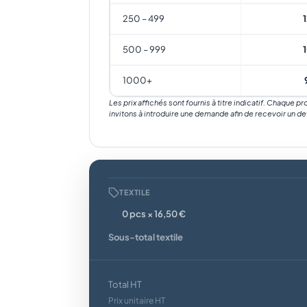
250 – 499
500 – 999
1000+
Les prix affichés sont fournis à titre indicatif. Chaque p
invitons à introduire une demande afin de recevoir un de
TEXTILE
0 pcs × 16,50 €
Sous-total textile
Total HT
Prix unitaire HT