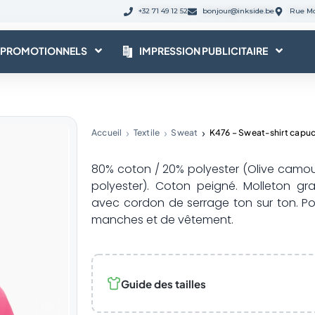
+32 71 49 12 52
bonjour@inkside.be
Rue Mo
 PROMOTIONNELS
IMPRESSION PUBLICITAIRE
Accueil
Textile
Sweat
K476 – Sweat-shirt cap
80% coton / 20% polyester (Olive camo
polyester). Coton peigné. Molleton 
avec cordon de serrage ton sur ton. P
manches et de vêtement.
Guide des tailles