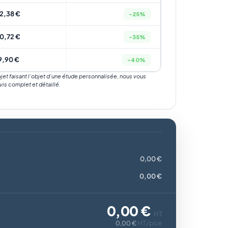
12,38 €
-25%
10,72 €
-35%
9,90 €
-40%
rojet faisant l’objet d’une étude personnalisée, nous vous
vis complet et détaillé.
0,00 €
0,00 €
0,00 €
HT
HT/pce
0,00 €