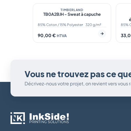
TIMBERLAND
ÉC
TB0A2BJH – Sweat à capuche
é
85% Coton / 15% Polyester
320 g/m²
85% C
90,00
€
33,
HTVA
Vous ne trouvez pas ce qu
Décrivez-nous votre projet, on revient vers vous