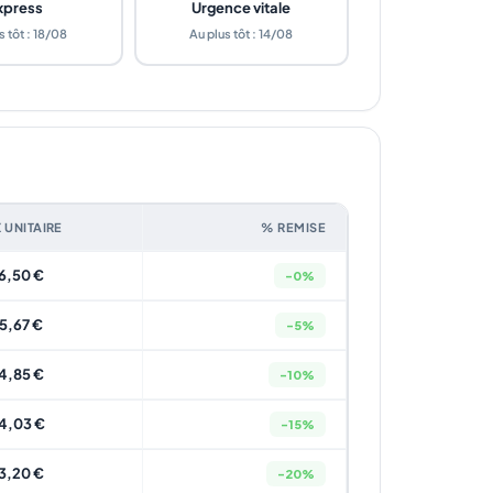
xpress
Urgence vitale
s tôt : 18/08
Au plus tôt : 14/08
X UNITAIRE
% REMISE
6,50 €
-0%
15,67 €
-5%
4,85 €
-10%
4,03 €
-15%
3,20 €
-20%