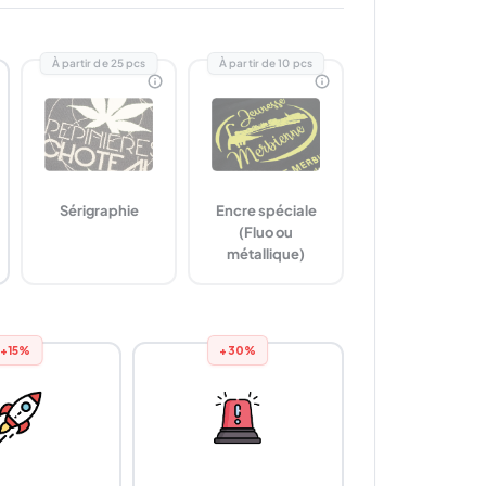
À partir de 25 pcs
À partir de 10 pcs
Sérigraphie
Encre spéciale
(Fluo ou
métallique)
+15%
+30%