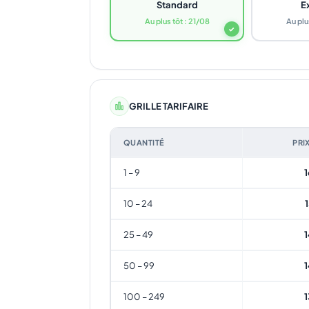
Standard
E
Au plus tôt : 21/08
Au plu
✓
GRILLE TARIFAIRE
QUANTITÉ
PRI
1 – 9
1
10 – 24
25 – 49
1
50 – 99
1
100 – 249
1