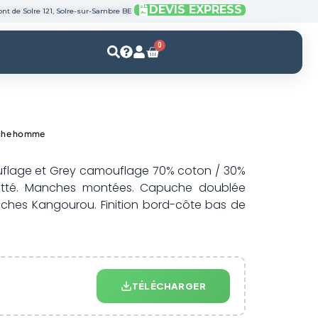
DEVIS EXPRESS
nt de Solre 121, Solre-sur-Sambre BE
0
Panier
uche homme
uflage et Grey camouflage 70% coton / 30%
gratté. Manches montées. Capuche doublée
oches Kangourou. Finition bord-côte bas de
TÉLÉCHARGER