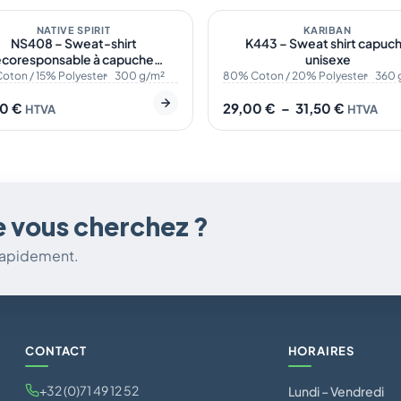
Plage
de
O
NATIVE SPIRIT
KARIBAN
NS408 – Sweat-shirt
K443 – Sweat shirt capuc
prix :
coresponsable à capuche
unisexe
29,00 €
à
oversize unisexe
oton / 15% Polyester
300 g/m²
80% Coton / 20% Polyester
360 
31,50 €
00
€
29,00
€
–
31,50
€
HTVA
HTVA
e vous cherchez ?
 rapidement.
CONTACT
HORAIRES
+32 (0)71 49 12 52
Lundi – Vendredi