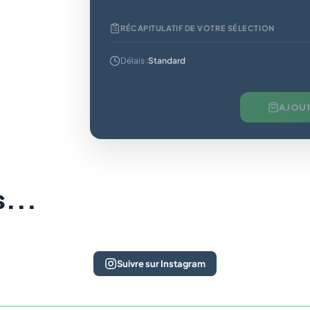
RÉCAPITULATIF DE VOTRE SÉLECTION
Délais :
Standard
AJOUT
s...
Suivre sur Instagram
tock
15
En stock