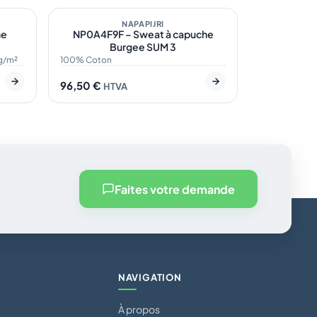
ÉCO
NAPAPIJRI
he
NP0A4F9F – Sweat à capuche
Burgee SUM 3
g/m²
100% Coton
96,50
€
HTVA
Faites votre demande
NAVIGATION
À propos