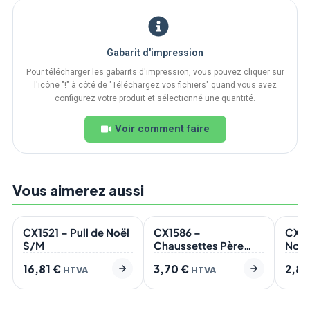
Gabarit d'impression
Pour télécharger les gabarits d'impression, vous pouvez cliquer sur
l'icône "!" à côté de "Téléchargez vos fichiers" quand vous avez
configurez votre produit et sélectionné une quantité.
Voir comment faire
Vous aimerez aussi
En stock
En stock
En s
NOUVEAU
CX1521 – Pull de Noël
CX1586 –
CX15
S/M
Chaussettes Père
Noël 
Noël L
16,81
€
3,70
€
2,8
HTVA
HTVA