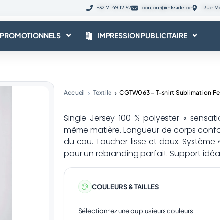
+32 71 49 12 52
bonjour@inkside.be
Rue Mo
 PROMOTIONNELS
IMPRESSION PUBLICITAIRE
Accueil
Textile
CGTW063 – T-shirt Sublimation 
Single Jersey 100 % polyester « sensat
même matière. Longueur de corps confort
du cou. Toucher lisse et doux. Système 
pour un rebranding parfait. Support idéal
COULEURS & TAILLES
Sélectionnez une ou plusieurs couleurs