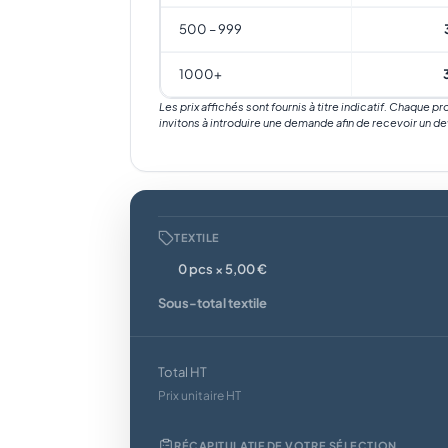
500 – 999
1000+
Les prix affichés sont fournis à titre indicatif. Chaque p
invitons à introduire une demande afin de recevoir un de
TEXTILE
0 pcs × 5,00 €
Sous-total textile
Total HT
Prix unitaire HT
RÉCAPITULATIF DE VOTRE SÉLECTION