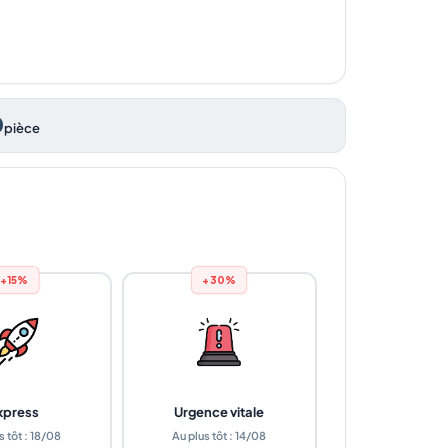
0
pièce
+15%
+30%
xpress
Urgence vitale
s tôt : 18/08
Au plus tôt : 14/08