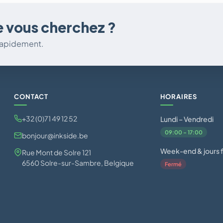
e vous cherchez ?
 rapidement.
CONTACT
HORAIRES
+32 (0)71 49 12 52
Lundi – Vendredi
09:00 – 17:00
bonjour@inkside.be
Week-end & jours f
Rue Mont de Solre 121
6560 Solre-sur-Sambre, Belgique
Fermé