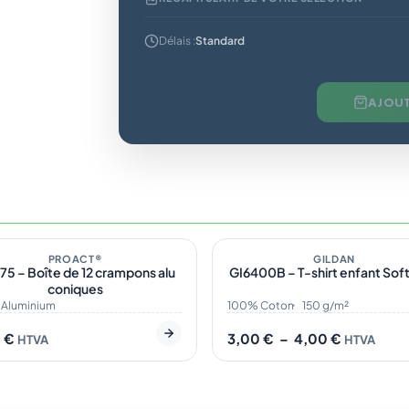
Délais :
Standard
AJOUT
tock
1
En stock
Plage
de
PROACT®
GILDAN
5 – Boîte de 12 crampons alu
GI6400B – T-shirt enfant Soft
prix :
coniques
3,00 €
à
Aluminium
100% Coton
150 g/m²
4,00 €
0
€
3,00
€
–
4,00
€
HTVA
HTVA