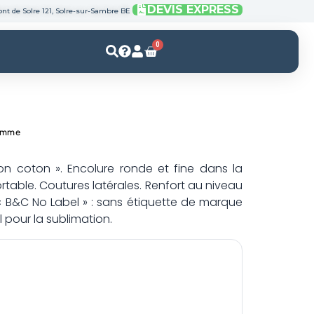
DEVIS EXPRESS
nt de Solre 121, Solre-sur-Sambre BE
0
Panier
Femme
ion coton ». Encolure ronde et fine dans la
able. Coutures latérales. Renfort au niveau
« B&C No Label » : sans étiquette de marque
 pour la sublimation.