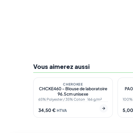
Vous aimerez aussi
Sur demande
1
En s
CHEROKEE
CHCKE460 – Blouse de laboratoire
PA07
96.5cm unisexe
65% Polyester / 35% Coton
166 g/m²
100% 
34,50
€
5,0
HTVA