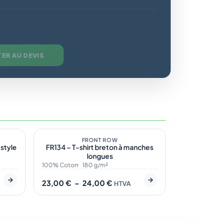
ER AU DEVIS
18
Sur demande
2
Plage
de
FRONT ROW
style
FR134 – T-shirt breton à manches
prix :
longues
23,00 €
à
100% Coton
180 g/m²
24,00 €
23,00
€
–
24,00
€
HTVA