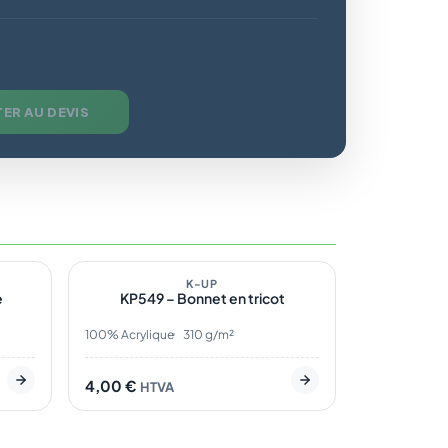
ER AU DEVIS
1
En stock
1
K-UP
e
KP549 – Bonnet en tricot
100% Acrylique
310 g/m²
4,00
€
HTVA