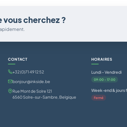
e vous cherchez ?
 rapidement.
CONTACT
HORAIRES
+32 (0)71 49 12 52
Lundi – Vendredi
09:00 – 17:00
bonjour@inkside.be
Week-end & jours f
Rue Mont de Solre 121
6560 Solre-sur-Sambre, Belgique
Fermé