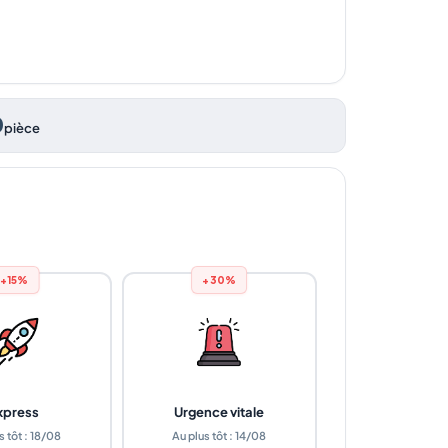
0
pièce
+15%
+30%
xpress
Urgence vitale
s tôt : 18/08
Au plus tôt : 14/08