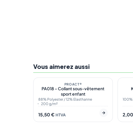
Vous aimerez aussi
En stock
1
En s
PROACT®
PA018 – Collant sous-vêtement
sport enfant
88% Polyester / 12% Elasthanne
100%
200 g/m²
15,50
€
2,0
HTVA