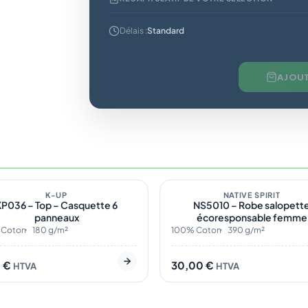
Délais :
Standard
AJOUT
tock
6
En stock
K-UP
ÉCO
NATIVE SPIRIT
KP036 – Top – Casquette 6
NS5010 – Robe salopett
panneaux
écoresponsable femme
 Coton
180 g/m²
100% Coton
390 g/m²
0
€
30,00
€
HTVA
HTVA