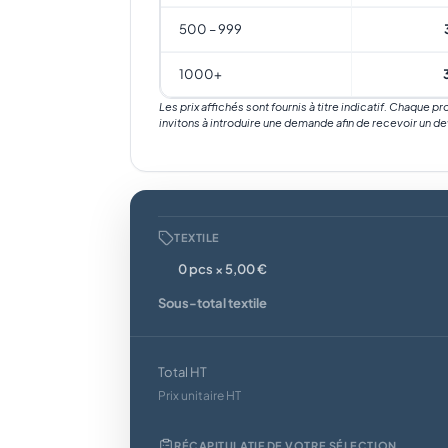
500 – 999
1000+
Les prix affichés sont fournis à titre indicatif. Chaque p
invitons à introduire une demande afin de recevoir un de
TEXTILE
0 pcs × 5,00 €
Sous-total textile
Total HT
Prix unitaire HT
RÉCAPITULATIF DE VOTRE SÉLECTION