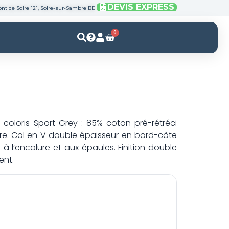
DEVIS EXPRESS
nt de Solre 121, Solre-sur-Sambre BE
0
Panier
 coloris Sport Grey : 85% coton pré-rétréci
ire. Col en V double épaisseur en bord-côte
à l’encolure et aux épaules. Finition double
ent.