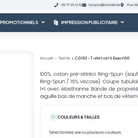
+32 71 49 12 52
bonjour@inkside.be
Rue Mo
 PROMOTIONNELS
IMPRESSION PUBLICITAIRE
Accueil
Textile
CG153 – T-shirt col V Exact150
100% coton pré-rétréci Ring-Spun (sauf
Ring-Spun / 15% viscose). Coupe tubula
1×1 avec élasthanne. Bande de propreté 
aiguille bas de manche et bas de vêtem
COULEURS & TAILLES
Sélectionnez une ou plusieurs couleurs