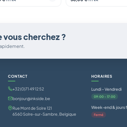
e vous cherchez ?
 rapidement.
CONTACT
HORAIRES
+32 (0)71 49 12 52
Lundi – Vendredi
09:00 – 17:00
bonjour@inkside.be
Week-end & jours f
Rue Mont de Solre 121
6560 Solre-sur-Sambre, Belgique
Fermé