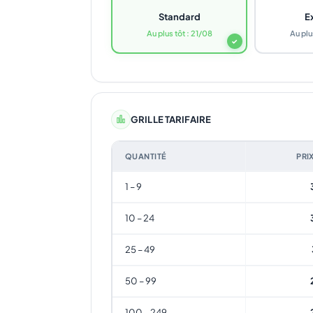
Standard
E
Au plus tôt : 21/08
Au plu
✓
GRILLE TARIFAIRE
QUANTITÉ
PRI
1 – 9
10 – 24
25 – 49
50 – 99
100 – 249