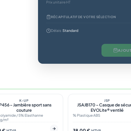
Prix unitaire HT
RÉCAPITULATIF DE VOTRE SÉLECTION
Délais :
Standard
AJOUT
demande
1
En stock
K-UP
JSP
P456 – Jambière sport sans
JSAJB170 – Casque de sécur
couture
EVOLite® ventilé
olyamide / 5% Elasthanne
% Plastique ABS
 g/m²
0
€
38,00
€
HTVA
HTVA