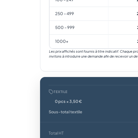
250 – 499
500 – 999
1000+
Les prix affichés sont fournis à titre indicatif. Chaque p
invitons à introduire une demande afin de recevoir un de
TEXTILE
0 pcs × 3,50 €
Sous-total textile
Total HT