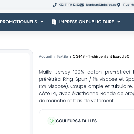
+32 71 49 12 52
bonjour@inkside.be
Rue Mo
 PROMOTIONNELS
IMPRESSION PUBLICITAIRE
Accueil
Textile
CG149 – T-shirt enfant Exact150
Maille Jersey 100% coton pré-rétréci
prérétréci Ring-Spun / 1% viscose et Sp
15% viscose). Coupe ample et tubulaire
côte 1×1, avec élasthanne. Bande de propr
de manche et bas de vêtement.
COULEURS & TAILLES