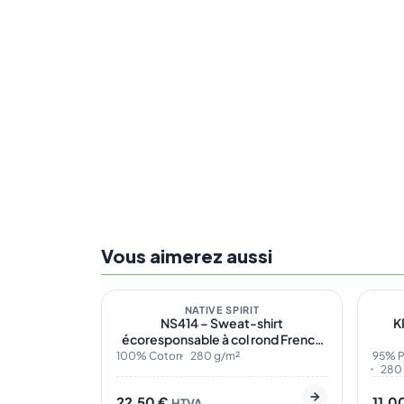
Vous aimerez aussi
En stock
6
Sur 
ÉCO
NATIVE SPIRIT
NS414 – Sweat-shirt
K
écoresponsable à col rond French
Terry unisexe
100% Coton
280 g/m²
95% P
280
22,50
€
11,0
HTVA