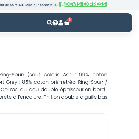
DEVIS EXPRESS
nt de Solre 121, Solre-sur-Sambre BE
0
Panier
 Ring-Spun (sauf coloris Ash : 99% coton
ort Grey : 85% coton pré-rétréci Ring-Spun /
. Col ras-du-cou double épaisseur en bord-
eté à l’encolure. Finition double aiguille bas