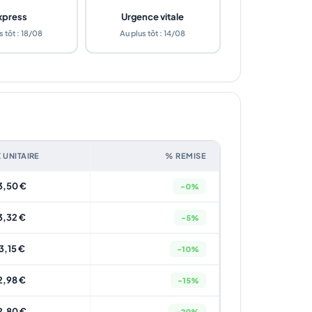
xpress
Urgence vitale
s tôt : 18/08
Au plus tôt : 14/08
X UNITAIRE
% REMISE
3,50 €
-0%
3,32 €
-5%
3,15 €
-10%
2,98 €
-15%
2,80 €
-20%