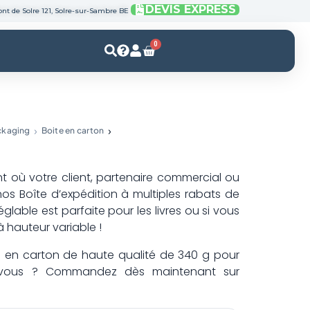
DEVIS EXPRESS
nt de Solre 121, Solre-sur-Sambre BE
0
Panier
ckaging
Boite en carton
ant où votre client, partenaire commercial ou
nos Boîte d’expédition à multiples rabats de
glable est parfaite pour les livres ou si vous
 hauteur variable !
s en carton de haute qualité de 340 g pour
dez-vous ? Commandez dès maintenant sur