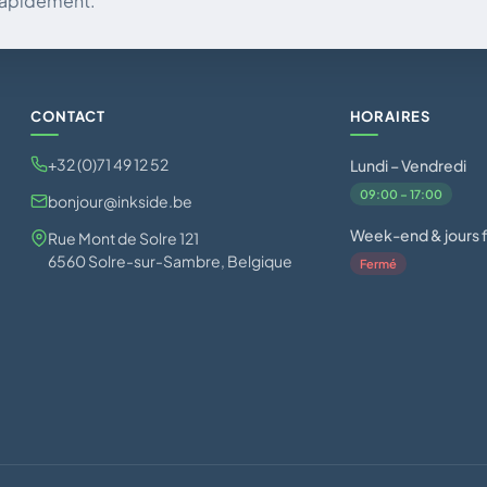
 rapidement.
CONTACT
HORAIRES
+32 (0)71 49 12 52
Lundi – Vendredi
09:00 – 17:00
bonjour@inkside.be
Week-end & jours f
Rue Mont de Solre 121
6560 Solre-sur-Sambre, Belgique
Fermé