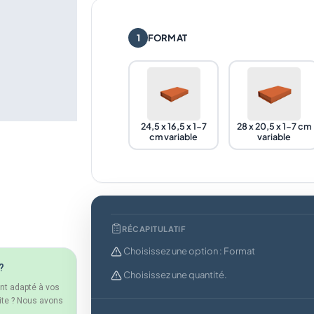
1
FORMAT
24,5 x 16,5 x 1-7
28 x 20,5 x 1-7 cm
cm variable
variable
RÉCAPITULATIF
Choisissez une option : Format
?
Choisissez une quantité.
ent adapté à vos
ite ? Nous avons