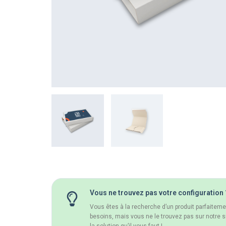
Vous ne trouvez pas votre configuration 
Vous êtes à la recherche d’un produit parfaitem
besoins, mais vous ne le trouvez pas sur notre s
la solution qu’il vous faut !