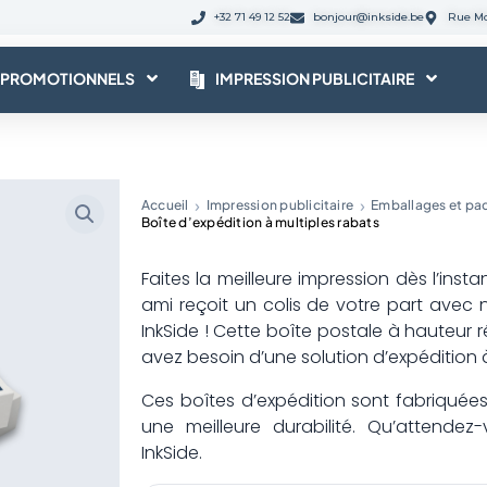
+32 71 49 12 52
bonjour@inkside.be
Rue Mo
 PROMOTIONNELS
IMPRESSION PUBLICITAIRE
Accueil
Impression publicitaire
Emballages et pa
Boîte d’expédition à multiples rabats
Faites la meilleure impression dès l’inst
ami reçoit un colis de votre part avec 
InkSide ! Cette boîte postale à hauteur ré
avez besoin d’une solution d’expédition à
Ces boîtes d’expédition sont fabriquée
une meilleure durabilité. Qu’atten
InkSide.