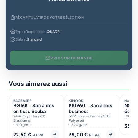
RÉCAPITULATIF DE VOTRE SÉLECTION
Type d'impression :
QUADRI
Délais :
Standard
PRIX SUR DEMANDE
Vous aimerez aussi
En stock
En stock
En st
2
1
BAGBASE®
KIMOOD
NATIVE 
ÉCO
ÉCO
BG168 – Sac à dos
KI0960 – Sac à dos
NS109
en tissu Scuba
business
écore
94% Polyester / 6%
50% Polyuréthanne / 50%
unise
100% Po
Elasthanne
Polyester
410 g/m²
520 g/m²
35,0
22,50
€
38,00
€
HTVA
HTVA