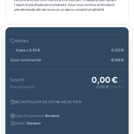
l’objet d’une étude personnalisée, nous vous invitons à introduire
une demande afin de recevoir un devis complet et détaillé.
TEXTILE
0 pcs × 5,10 €
0,00 €
Sous-total textile
0,00 €
0,00 €
Total HT
HT
HT/pce
Prix unitaire HT
0,00 €
RÉCAPITULATIF DE VOTRE SÉLECTION
Type d'impression :
Borderie
Délais :
Standard