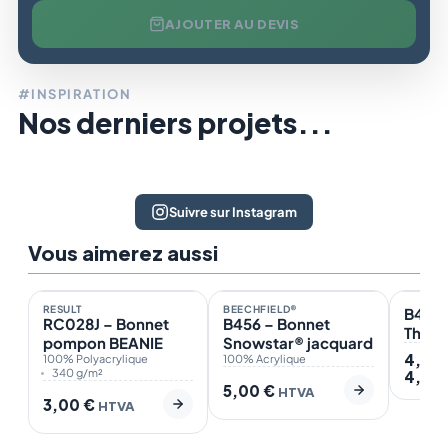
AJOUTER AU DEVIS
#INSPIRATION
Nos derniers projets...
Suivre sur Instagram
Vous aimerez aussi
En stock
En stock
En st
9
4
RESULT
BEECHFIELD®
B447 
RC028J – Bonnet
B456 – Bonnet
Thins
pompon BEANIE
Snowstar® jacquard
4,10
100% Polyacrylique
100% Acrylique
340 g/m²
4,80
5,00
€
HTVA
3,00
€
HTVA