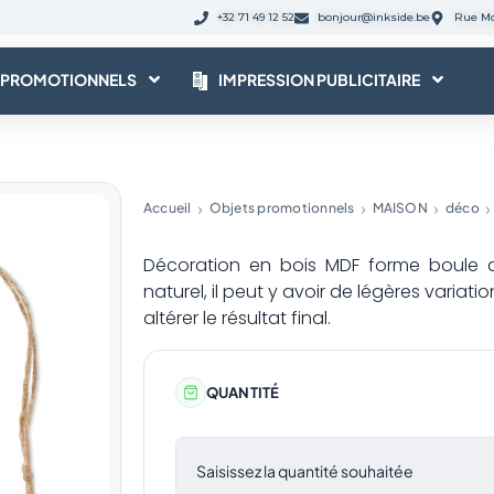
+32 71 49 12 52
bonjour@inkside.be
Rue Mo
 PROMOTIONNELS
IMPRESSION PUBLICITAIRE
Accueil
Objets promotionnels
MAISON
déco
Décoration en bois MDF forme boule a
naturel, il peut y avoir de légères variati
altérer le résultat final.
QUANTITÉ
Saisissez la quantité souhaitée