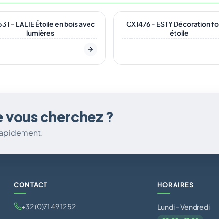
tock
En stock
31 – LALIE Étoile en bois avec
CX1476 – ESTY Décoration f
lumières
étoile
e vous cherchez ?
 rapidement.
CONTACT
HORAIRES
+32 (0)71 49 12 52
Lundi – Vendredi