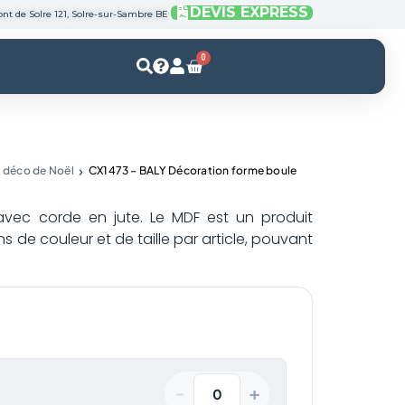
DEVIS EXPRESS
nt de Solre 121, Solre-sur-Sambre BE
0
Panier
déco de Noël
CX1473 – BALY Décoration forme boule
vec corde en jute. Le MDF est un produit
ons de couleur et de taille par article, pouvant
+
−