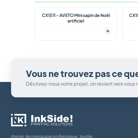
En stock
En s
CX1511 – AVETO Mini sapin de Noël
CX15
artificiel
Vous ne trouvez pas ce qu
Décrivez-nous votre projet, on revient vers vous
Atelier de marquage en Belgique : textile,