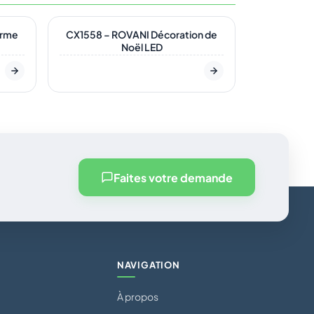
En stock
orme
CX1558 – ROVANI Décoration de
Noël LED
Faites votre demande
NAVIGATION
À propos