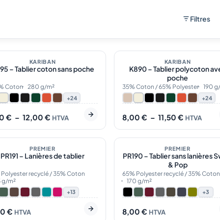
Filtres
 stock
31
En stock
Plage
Plage
de
de
OTRE CHOIX
KARIBAN
NOTRE CHOIX
KARIBAN
95 – Tablier coton sans poche
K890 – Tablier polycoton av
prix :
prix :
9,00 €
poche
8,00 €
à
à
% Coton
280 g/m²
35% Coton / 65% Polyester
190 g
12,00 €
11,50 €
+24
+24
00
€
–
12,00
€
8,00
€
–
11,50
€
HTVA
HTVA
 stock
20
En stock
CO
PREMIER
ÉCO
PREMIER
PR191 – Lanières de tablier
PR190 – Tablier sans lanières 
& Pop
Polyester recyclé / 35% Coton
65% Polyester recyclé / 35% Coton
5 g/m²
170 g/m²
+13
+3
00
€
8,00
€
HTVA
HTVA