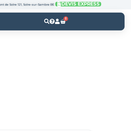
DEVIS EXPRESS
nt de Solre 121, Solre-sur-Sambre BE
0
Panier