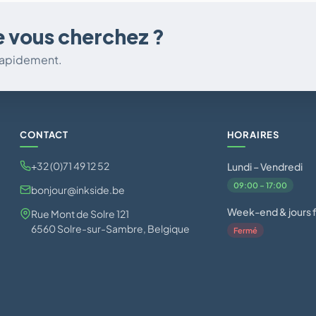
e vous cherchez ?
 rapidement.
CONTACT
HORAIRES
+32 (0)71 49 12 52
Lundi – Vendredi
09:00 – 17:00
bonjour@inkside.be
Week-end & jours f
Rue Mont de Solre 121
6560 Solre-sur-Sambre, Belgique
Fermé