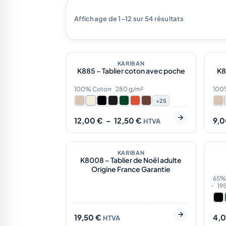
Trié
par
popularité
Affichage de 1–12 sur 54 résultats
En stock
32
En
Plage
de
BEST-SELLER
KARIBAN
N
K885 – Tablier coton avec poche
K8
prix :
NOTRE CHOIX
12,00 €
à
100% Coton
280 g/m²
100
12,50 €
+25
12,00
€
–
12,50
€
9,
HTVA
En
KARIBAN
É
K8008 – Tablier de Noël adulte
Origine France Garantie
65% 
19
19,50
€
4,
HTVA