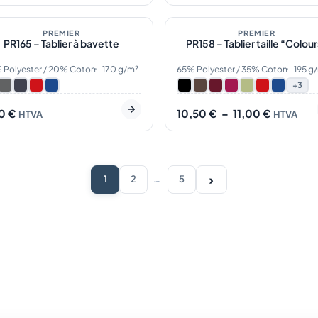
 stock
5
En stock
Plage
de
PREMIER
PREMIER
PR165 – Tablier à bavette
PR158 – Tablier taille “Colou
prix :
10,50 €
à
Polyester / 20% Coton
170 g/m²
65% Polyester / 35% Coton
195 g
11,00 €
+3
50
€
10,50
€
–
11,00
€
HTVA
HTVA
›
1
2
…
5