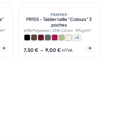
10
En stock
12
Plage
de
PREMIER
rs”
PR155 – Tablier taille “Colours” 3
prix :
poches
7,50 €
à
/m²
65% Polyester / 35% Coton
195 g/m²
9,00 €
+5
7,50
€
–
9,00
€
HTVA