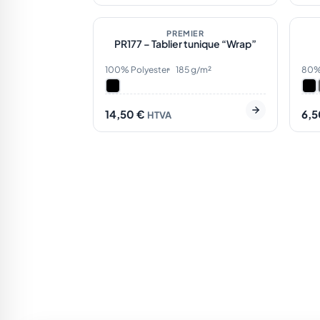
En stock
1
En
PREMIER
PR177 – Tablier tunique “Wrap”
100% Polyester
185 g/m²
80% 
14,50
€
6,
HTVA