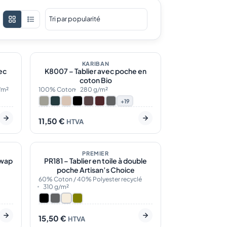
31
En stock
26
BEST-SELLER
KARIBAN
ec
K8007 – Tablier avec poche en
ÉCO
coton Bio
/m²
100% Coton
280 g/m²
+19
11,50
€
HTVA
10
En stock
4
ÉCO
PREMIER
Swap
PR181 – Tablier en toile à double
poche Artisan’s Choice
60% Coton / 40% Polyester recyclé
310 g/m²
15,50
€
HTVA