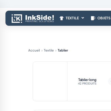
Aller
au
contenu
TEXTILE
OBJETS
Accueil
Textile
Tablier
Tablier long
42 PRODUITS