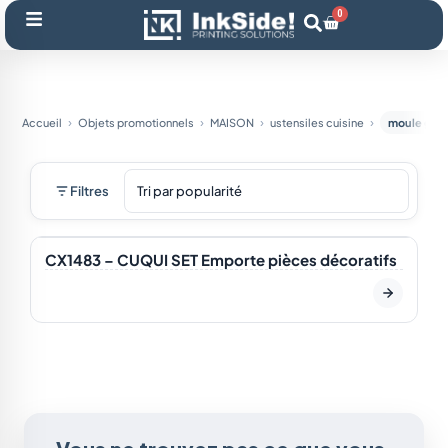
Aller
0
Panier
au
contenu
Accueil
Objets promotionnels
MAISON
ustensiles cuisine
moule gât
Filtres
En stock
CX1483 – CUQUI SET Emporte pièces décoratifs